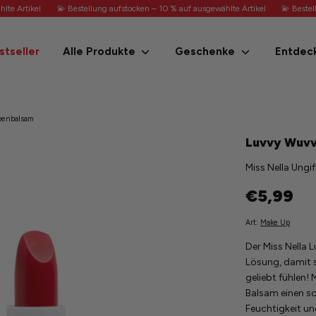
e Artikel
💫 Bestellung aufstocken – 10 % auf ausgewählte Artikel
💫 Bestell
Durchsuchen
stseller
Alle Produkte
Geschenke
Entdec
Sie
unseren
Shop
penbalsam
Luvvy Wuvv
Miss Nella Ungi
€5,99
Art:
Make Up
Der Miss Nella 
Lösung, damit s
geliebt fühlen! 
Balsam einen s
Feuchtigkeit un