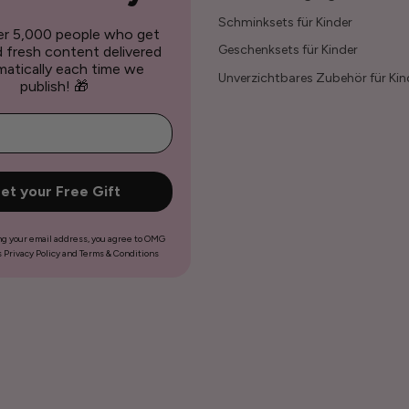
Schminksets für Kinder
er 5,000 people who get
Geschenksets für Kinder
d fresh content delivered
atically each time we
Unverzichtbares Zubehör für Kin
publish! 🎁
et your Free Gift
ng your email address, you agree to OMG
 Privacy Policy and Terms & Conditions