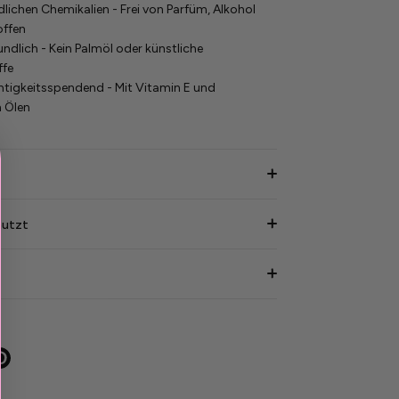
dlichen Chemikalien - Frei von Parfüm, Alkohol
offen
ndlich - Kein Palmöl oder künstliche
ffe
htigkeitsspendend - Mit Vitamin E und
n Ölen
nutzt
tern
Pinnen