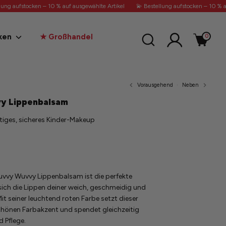
ung aufstocken – 10 % auf ausgewählte Artikel
💫 Bestellung aufstocken – 10 % au
Suchen
ken
★ Großhandel
0
Vorausgehend
Neben
y Lippenbalsam
ftiges, sicheres Kinder-Makeup
Luvvy Wuvvy Lippenbalsam ist die perfekte
ich die Lippen deiner weich, geschmeidig und
Mit seiner leuchtend roten Farbe setzt dieser
chönen Farbakzent und spendet gleichzeitig
d Pflege.