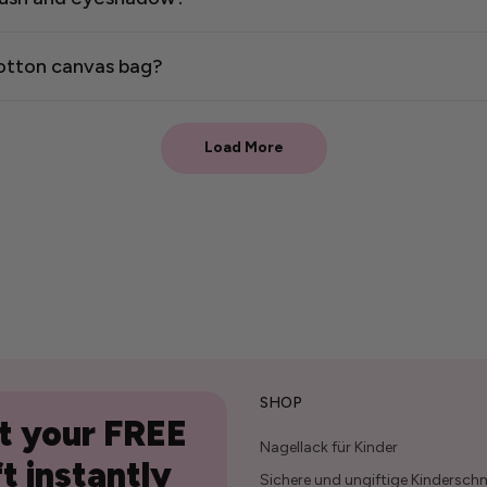
cotton canvas bag?
Load More
SHOP
 your FREE
Nagellack für Kinder
ft instantly
Sichere und ungiftige Kindersch