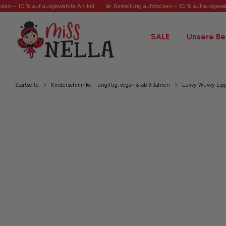
Direkt
en – 10 % auf ausgewählte Artikel
💫 Bestellung aufstocken – 10 % auf ausgewählt
zum
Inhalt
SALE
Unsere Be
Startseite
Kinderschminke – ungiftig, vegan & ab 3 Jahren
Luvvy Wuvvy Lip