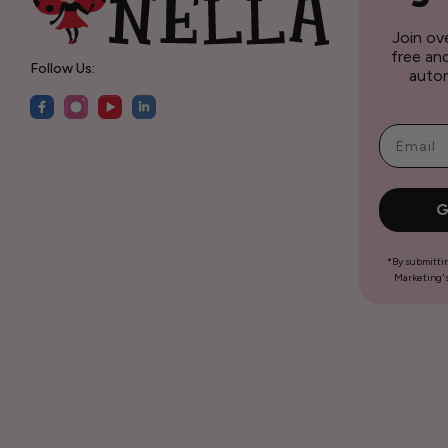
Join ov
free an
Follow Us:
autom
G
*By submitti
Marketing's