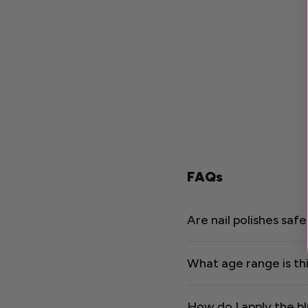
FAQs
Are nail polishes safe
What age range is thi
How do I apply the 