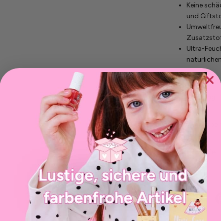
Keine schä
und Giftst
Umweltfreu
Zusatzsto
Ultra-Feuc
natürliche
Beschreibung
Wie man sie be
Inhaltsstoffe
Teile das:
Teilen
Twit