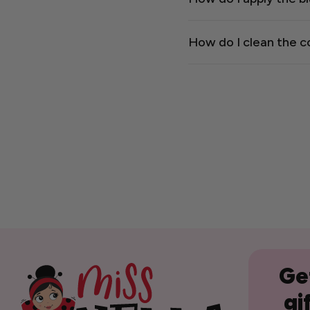
How do I clean the 
Get
gi