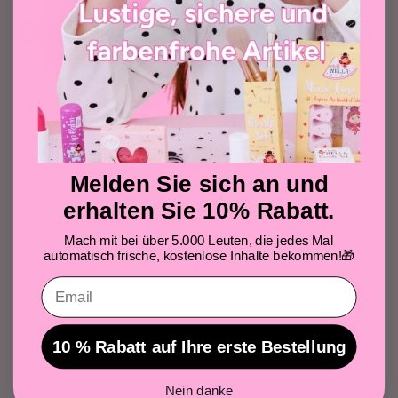
Get your FREE gift
instantly
Melden Sie sich an und
Join over 5,000 people who get free and fresh
erhalten Sie 10% Rabatt.
content delivered automatically each time we
publish! 🎁
Mach mit bei über 5.000 Leuten, die jedes Mal
automatisch frische, kostenlose Inhalte bekommen!
🎁
Email
Get your Free Gift
10 % Rabatt auf Ihre erste Bestellung
*By submitting your email address, you agree to OMG Marketing's Privacy
Nein danke