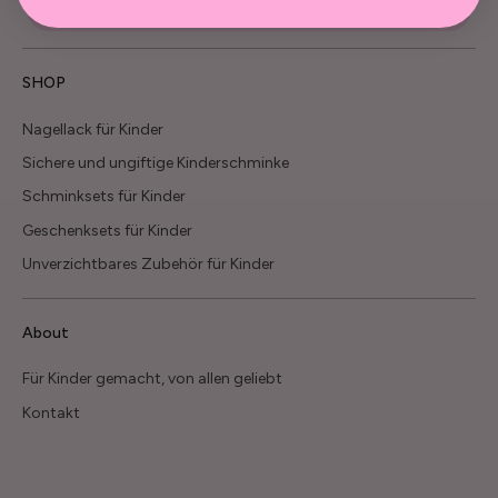
Policy and Terms & Conditions
SHOP
Nagellack für Kinder
Sichere und ungiftige Kinderschminke
Schminksets für Kinder
Geschenksets für Kinder
Unverzichtbares Zubehör für Kinder
About
Für Kinder gemacht, von allen geliebt
Kontakt