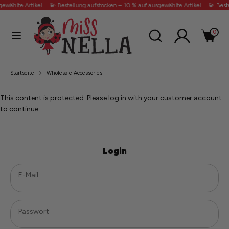
Direkt
ewählte Artikel
💫 Bestellung aufstocken – 10 % auf ausgewählte Artikel
💫 Beste
zum
Inhalt
Durchsuchen
Suchen
0
Sie
Suchen
Durchsuchen
unseren
Sie
Shop
unseren
Startseite
Wholesale Accessories
SALE
Shop
This content is protected. Please log in with your customer account
Unsere Bestseller
to continue.
Login
E-Mail
★ Großhandel
Passwort