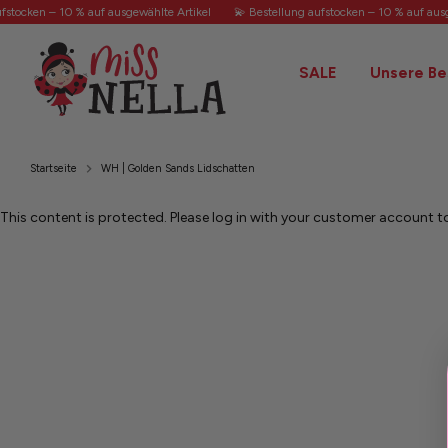
Direkt
fstocken – 10 % auf ausgewählte Artikel
💫 Bestellung aufstocken – 10 % auf ausg
zum
Inhalt
SALE
Unsere Be
Startseite
WH | Golden Sands Lidschatten
This content is protected. Please log in with your customer account t