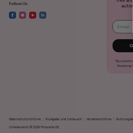
free an
Follow Us:
autom
G
*By submitti
Marketing's
Datenschutzrichtlinie
Rückgabe und Umtausch
Versandrichtlinie
Nutzungsb
Urheberrecht © 2026
Missnella DE
.