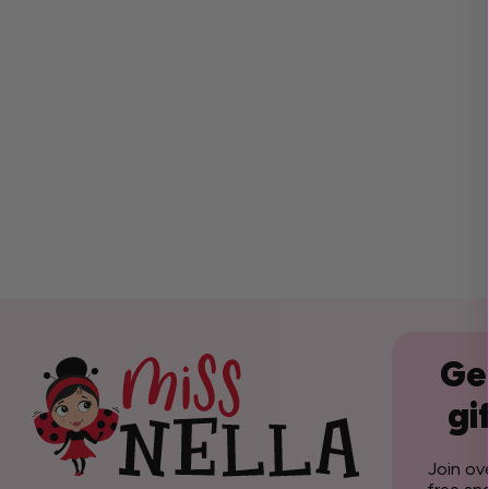
Get
gi
Join ov