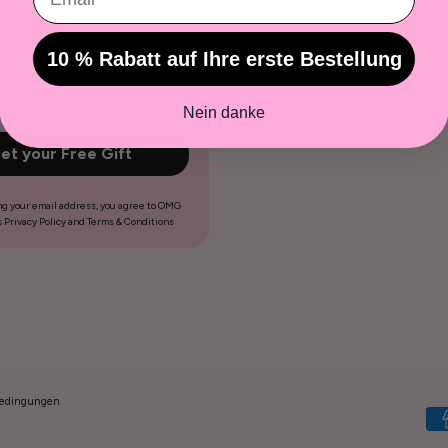
d fresh content delivered
atically each time we
Unverzichtbares Zubehör für Kin
publish! 🎁
10 % Rabatt auf Ihre erste Bestellung
Nein danke
et your Free Gift
ng your email address, you agree to OMG
 Privacy Policy and Terms & Conditions
edingungen
Akz
Zah