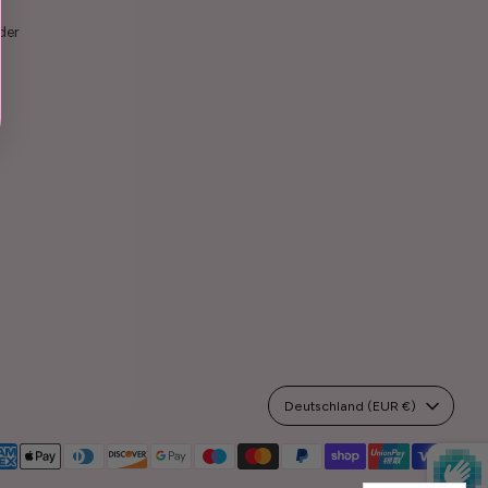
der
Währung
Deutschland (EUR €)
eptierte
lungsarten