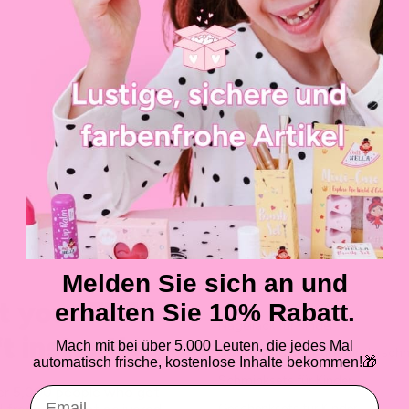
Account erstellen
Zurück zum Shop
Melden Sie sich an und
SHOP
 your FREE
erhalten Sie 10% Rabatt.
Nagellack für Kinder
ft instantly
Mach mit bei über 5.000 Leuten, die jedes Mal
Sichere und ungiftige Kindersch
automatisch frische, kostenlose Inhalte bekommen!
🎁
Schminksets für Kinder
er 5,000 people who get
Email
Geschenksets für Kinder