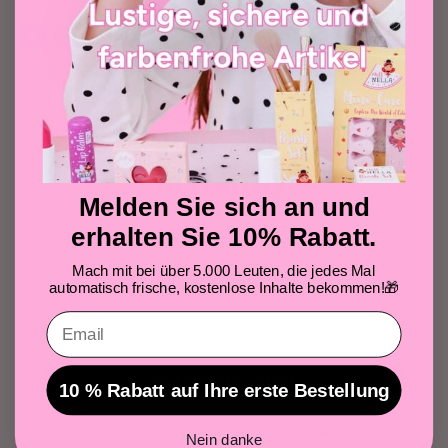
Get your FREE gift
instantly
Melden Sie sich an und
Join over 5,000 people who get free and fresh
erhalten Sie 10% Rabatt.
content delivered automatically each time we
publish! 🎁
Mach mit bei über 5.000 Leuten, die jedes Mal
automatisch frische, kostenlose Inhalte bekommen!
🎁
Email
Get your Free Gift
10 % Rabatt auf Ihre erste Bestellung
*By submitting your email address, you agree to OMG Marketing's Privacy
Nein danke