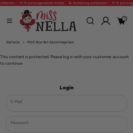
Direkt
ufstocken – 10 % auf ausgewählte Artikel
💫 Bestellung aufstocken – 10 % auf ausg
zum
Inhalt
Durchsuchen
Suchen
0
Sie
Suchen
Durchsuchen
unseren
Sie
Shop
unseren
Startseite
MN12 Blue Bell AbziehNagellack
SALE
Shop
This content is protected. Please log in with your customer account
Unsere Bestseller
to continue.
Login
E-Mail
★ Großhandel
Passwort