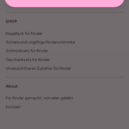
Policy and Terms & Conditions
SHOP
Nagellack für Kinder
Sichere und ungiftige Kinderschminke
Schminksets für Kinder
Geschenksets für Kinder
Unverzichtbares Zubehör für Kinder
About
Für Kinder gemacht, von allen geliebt
Kontakt